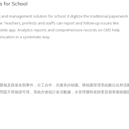
 for School
and management solution for school. It digitize the traditional paperwork
w. Teachers, prefects and staffs can report and follow-up issues like
 mobile app. Analytics reports and comprehensive records on CMS help
ization in a systematic way.
匯報及跟進各類事件，分工合作，共建美好校園。將校園管理系統數位化和流
問題不再無跡可尋。系統亦會統計各項數據，令管理層和老師更容易掌握校園