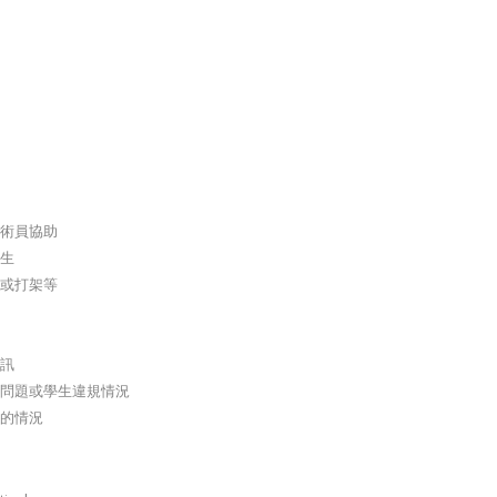
術員協助
生
或打架等
訊
問題或學生違規情況
的情況