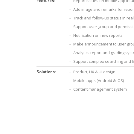
- Report issues on mobile app intui
Features:
- Add image and remarks for repor
- Track and follow-up status in real
- Support user group and permiss
- Notification on new reports
- Make announcement to user gro
- Analytics report and grading sys
- Support complex searching and fi
- Product, UX & UI design
Solutions:
- Mobile apps (Android & iOS)
- Content management system
- Cloud hosting