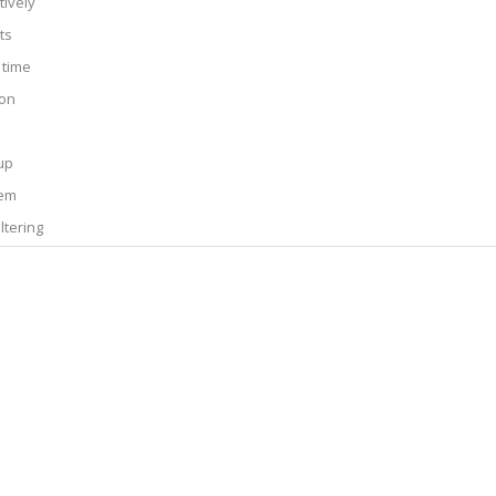
tively
ts
 time
ion
up
tem
ltering