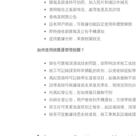
匯報及跟進時可拍照、加入照片和備註作補充
查閱報告之最新情況、處理進度及其詳情
發佈及閱覽公告
設有用戶群組，可根據功能設定使用和瀏覽權限
即時接收新匯報及公告手機通知
提供數據分析，掌握校園狀況
如何使用校匯通管理校園？
師生可匯報清潔或技術問題，並即時請求校工或技
校工可記錄課室時常髒亂的班別，以便老師提點學
風紀當值時可記錄學生違規項目，如儀表服飾不當
訓導老師可根據違規名單接見學生，視情況而扣分
向風紀發公告，告知便服日服飾守則
向師生發公告，用戶會收到手機通知，方便學校通
班主任可查看負責班別之報告，如設備損壞、清潔
校長可從數據得悉全校違規、校工事務及設備維護